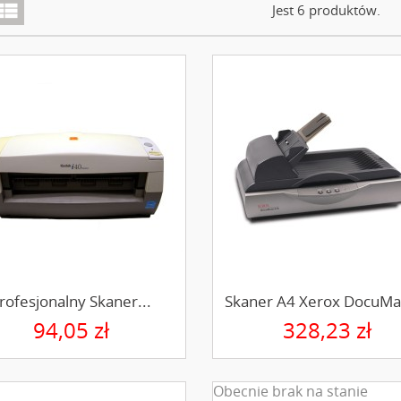
iew_list
Jest 6 produktów.
rofesjonalny Skaner...
Skaner A4 Xerox DocuMat
94,05 zł
328,23 zł
Obecnie brak na stanie