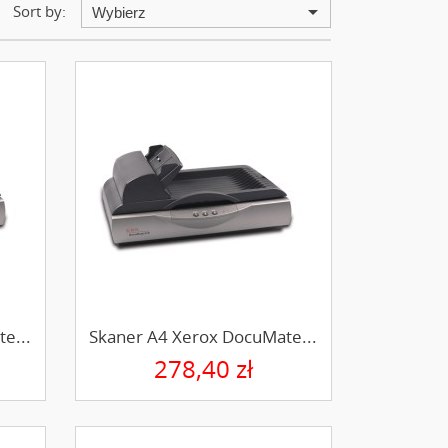
arrow_drop_down
Sort by:
Wybierz
e...
Skaner A4 Xerox DocuMate...
278,40 zł