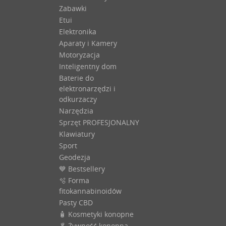
Zabawki
Etui
Elektronika
Aparaty i Kamery
Motoryzacja
Inteligentny dom
Baterie do
elektronarzędzi i
odkurzaczy
Narzędzia
Sprzęt PROFESJONALNY
Klawiatury
Sport
Geodezja
💙 Bestsellery
🫧 Forma
fitokannabinoidów
Pasty CBD
🧴 Kosmetyki konopne
🥬 Żywność konopna