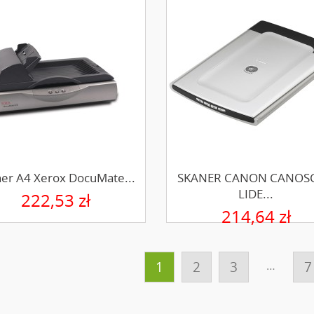
er A4 Xerox DocuMate...
SKANER CANON CANOS
LIDE...
222,53 zł
214,64 zł
1
2
3
…
7