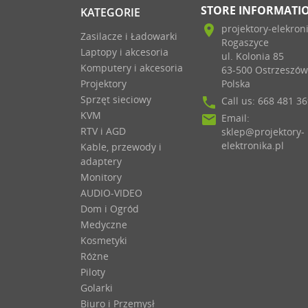
STORE INFORMATI
KATEGORIE
location_on
projektory-elekron
Zasilacze i Ładowarki
Rogaszyce
Laptopy i akcesoria
ul. Kolonia 85
Komputery i akcesoria
63-500 Ostrzeszów
Projektory
Polska
Sprzęt sieciowy
phone
Call us:
668 481 36
KVM
email
Email:
RTV i AGD
sklep@projektory-
elektronika.pl
Kable, przewody i
adaptery
Monitory
AUDIO-VIDEO
Dom i Ogród
Medyczne
Kosmetyki
Różne
Piloty
Golarki
Biuro i Przemysł