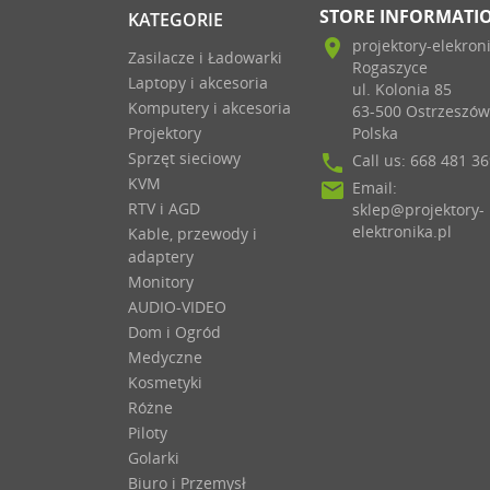
STORE INFORMATI
KATEGORIE
location_on
projektory-elekron
Zasilacze i Ładowarki
Rogaszyce
Laptopy i akcesoria
ul. Kolonia 85
Komputery i akcesoria
63-500 Ostrzeszów
Projektory
Polska
Sprzęt sieciowy
phone
Call us:
668 481 36
KVM
email
Email:
RTV i AGD
sklep@projektory-
elektronika.pl
Kable, przewody i
adaptery
Monitory
AUDIO-VIDEO
Dom i Ogród
Medyczne
Kosmetyki
Różne
Piloty
Golarki
Biuro i Przemysł