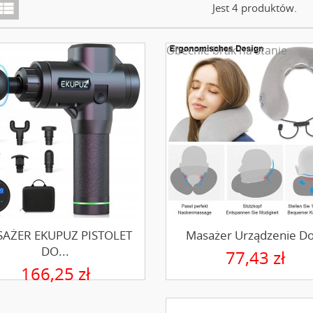
iew_list
Jest 4 produktów.
Obecnie brak na stanie
AŻER EKUPUZ PISTOLET
Masażer Urządzenie Do
DO...
77,43 zł
166,25 zł