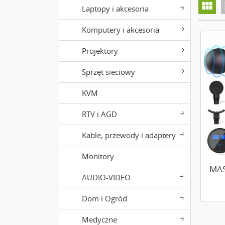
view_module
v
Laptopy i akcesoria
Komputery i akcesoria
Projektory
Sprzęt sieciowy
KVM
RTV i AGD
Kable, przewody i adaptery
Monitory
MAS
AUDIO-VIDEO
Dom i Ogród
Medyczne