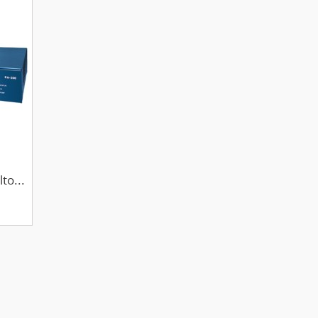
to...