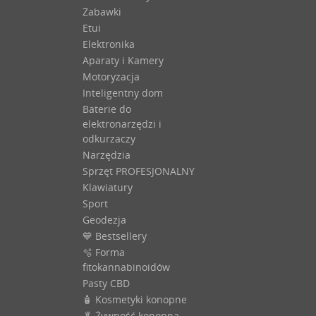
Zabawki
Etui
Elektronika
Aparaty i Kamery
Motoryzacja
Inteligentny dom
Baterie do
elektronarzędzi i
odkurzaczy
Narzędzia
Sprzęt PROFESJONALNY
Klawiatury
Sport
Geodezja
💙 Bestsellery
🫧 Forma
fitokannabinoidów
Pasty CBD
🧴 Kosmetyki konopne
🥬 Żywność konopna