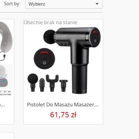
arrow_drop_down
Sort by:
Wybierz
Obecnie brak na stanie
...
Pistolet Do Masażu Masażer...
61,75 zł